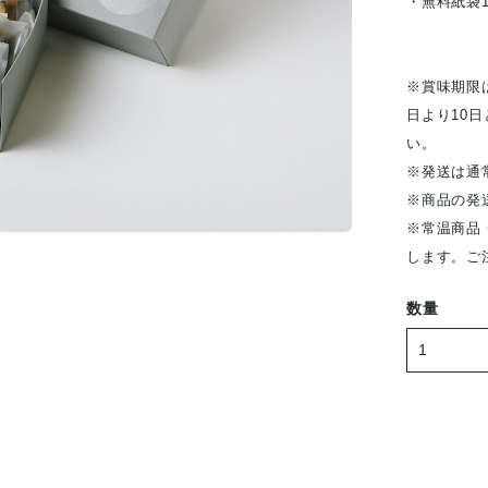
・無料紙袋
※賞味期限
日より10
い。
※発送は通
※商品の発
※常温商品
します。ご
数量